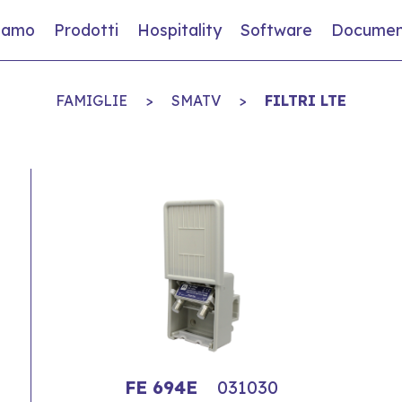
siamo
Prodotti
Hospitality
Software
Documen
FAMIGLIE
>
SMATV
>
FILTRI LTE
FE 694E
031030