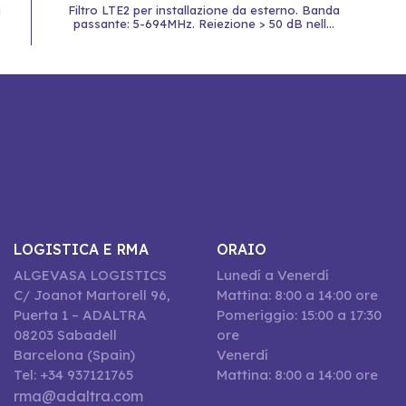
i
Filtro LTE2 per installazione da esterno. Banda
passante: 5-694MHz. Reiezione > 50 dB nell...
LOGISTICA E RMA
ORAIO
ALGEVASA LOGISTICS
Lunedí a Venerdí
C/ Joanot Martorell 96,
Mattina: 8:00 a 14:00 ore
Puerta 1 – ADALTRA
Pomeriggio: 15:00 a 17:30
08203 Sabadell
ore
Barcelona (Spain)
Venerdí
Tel: +34 937121765
Mattina: 8:00 a 14:00 ore
rma@adaltra.com