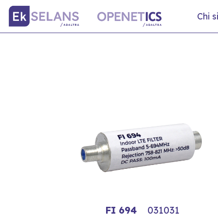
Chi 
FI 694
031031