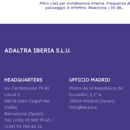
Filtro Lte2 per installazione interna. Frequenza d
passaggio: 5-694MHz. Reiezione > 50 dB...
ADALTRA IBERIA S.L.U.
HEADQUARTERS
UFFICIO MADRID
Av. Cerdanyola 79-81
Plaza de la República de
Local C
Ecuador, 2 1º A
08172 Sant Cugat del
28016 Madrid (Spain)
Vallès
info@ek.plus
Barcelona (Spain)
Tel: (+34) 93 583 95 43 /
(+34) 93 784 82 12