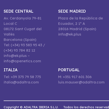
SEDE CENTRAL
SEDE MADRID
Av. Cerdanyola 79-81
Plaza de la República de
Local C
Ecuador, 2 1º A
08172 Sant Cugat del
28016 Madrid (Spain)
Vallès
info@ek.plus
Barcelona (Spain)
Tel: (+34) 93 583 95 43 /
(+34) 93 784 82 12
info@ek.plus –
info@openetics.com
ITALIA
PORTUGAL
Tel: +39 375 79 58 775
M: +351 917 601 306
italia@adaltra.com
luis.mauser@adaltra.com
Copyright © ADALTRA IBERIA S.L.U.
Todos los derechos reserva