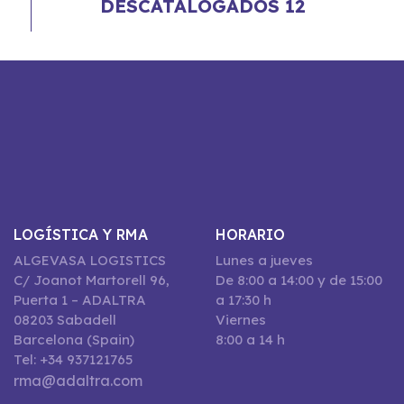
DESCATALOGADOS 12
LOGÍSTICA Y RMA
HORARIO
ALGEVASA LOGISTICS
Lunes a jueves
C/ Joanot Martorell 96,
De 8:00 a 14:00 y de 15:00
Puerta 1 – ADALTRA
a 17:30 h
08203 Sabadell
Viernes
Barcelona (Spain)
8:00 a 14 h
Tel: +34 937121765
rma@adaltra.com