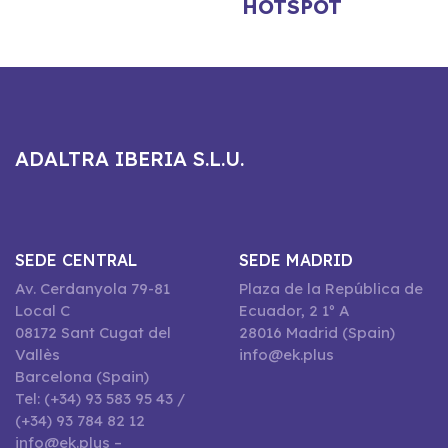
HOTSPOT
ADALTRA IBERIA S.L.U.
SEDE CENTRAL
SEDE MADRID
Av. Cerdanyola 79-81
Plaza de la República de
Local C
Ecuador, 2 1º A
08172 Sant Cugat del
28016 Madrid (Spain)
Vallès
info@ek.plus
Barcelona (Spain)
Tel: (+34) 93 583 95 43 /
(+34) 93 784 82 12
info@ek.plus –