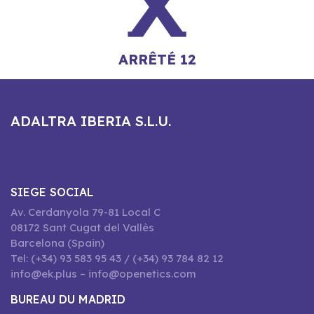
ARRÊTÉ 12
ADALTRA IBERIA S.L.U.
SIEGE SOCIAL
Av. Cerdanyola 79-81 Local C
08172 Sant Cugat del Vallès
Barcelona (Spain)
Tel: (+34) 93 583 95 43 / (+34) 93 784 82 12
info@ek.plus – info@openetics.com
BUREAU DU MADRID