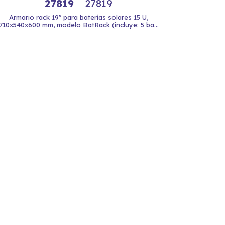
27819
27819
Armario rack 19" para baterías solares 15 U,
710x540x600 mm, modelo BatRack (incluye: 5 ba...