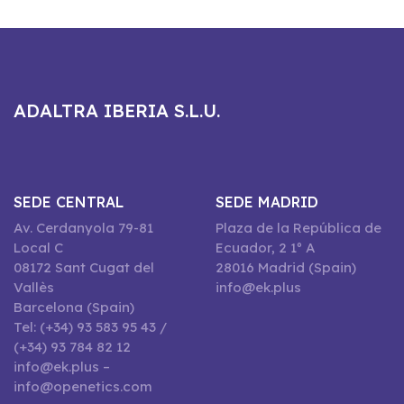
ADALTRA IBERIA S.L.U.
SEDE CENTRAL
SEDE MADRID
Av. Cerdanyola 79-81
Plaza de la República de
Local C
Ecuador, 2 1º A
08172 Sant Cugat del
28016 Madrid (Spain)
Vallès
info@ek.plus
Barcelona (Spain)
Tel: (+34) 93 583 95 43 /
(+34) 93 784 82 12
info@ek.plus –
info@openetics.com