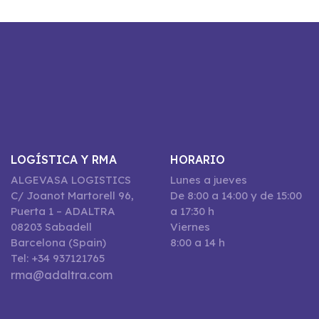
LOGÍSTICA Y RMA
HORARIO
ALGEVASA LOGISTICS
Lunes a jueves
C/ Joanot Martorell 96,
De 8:00 a 14:00 y de 15:00
Puerta 1 – ADALTRA
a 17:30 h
08203 Sabadell
Viernes
Barcelona (Spain)
8:00 a 14 h
Tel: +34 937121765
rma@adaltra.com