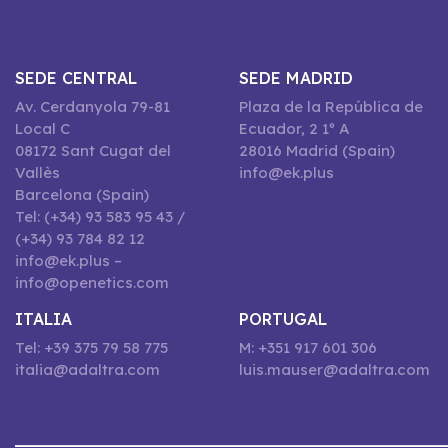
SEDE CENTRAL
SEDE MADRID
Av. Cerdanyola 79-81
Plaza de la República de
Local C
Ecuador, 2 1º A
08172 Sant Cugat del
28016 Madrid (Spain)
Vallès
info@ek.plus
Barcelona (Spain)
Tel: (+34) 93 583 95 43 /
(+34) 93 784 82 12
info@ek.plus –
info@openetics.com
ITALIA
PORTUGAL
Tel: +39 375 79 58 775
M: +351 917 601 306
italia@adaltra.com
luis.mauser@adaltra.com