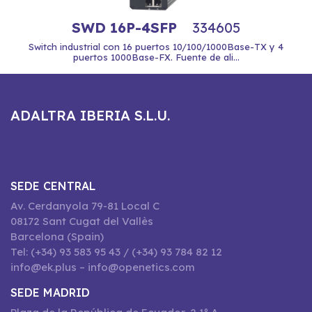
SWD 16P-4SFP
334605
Switch industrial con 16 puertos 10/100/1000Base-TX y 4
puertos 1000Base-FX. Fuente de ali...
ADALTRA IBERIA S.L.U.
SEDE CENTRAL
Av. Cerdanyola 79-81 Local C
08172 Sant Cugat del Vallès
Barcelona (Spain)
Tel: (+34) 93 583 95 43 / (+34) 93 784 82 12
info@ek.plus – info@openetics.com
SEDE MADRID