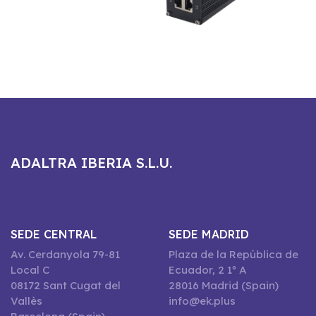
ADALTRA IBERIA S.L.U.
SEDE CENTRAL
SEDE MADRID
Av. Cerdanyola 79-81
Plaza de la República de
Local C
Ecuador, 2 1º A
08172 Sant Cugat del
28016 Madrid (Spain)
Vallès
info@ek.plus