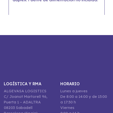
LOGÍSTICA Y RMA
HORARIO
ALGEVASA LOGISTICS
Lunes a jueves
C/ Joanot Martorell 96,
De 8:00 a 14:00 y de 15:00
Puerta 1 – ADALTRA
a 17:30 h
08203 Sabadell
Viernes