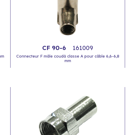
CF 90-6
161009
mm
Connecteur F mâle coudá classe A pour câble 6,6-6,8
mm