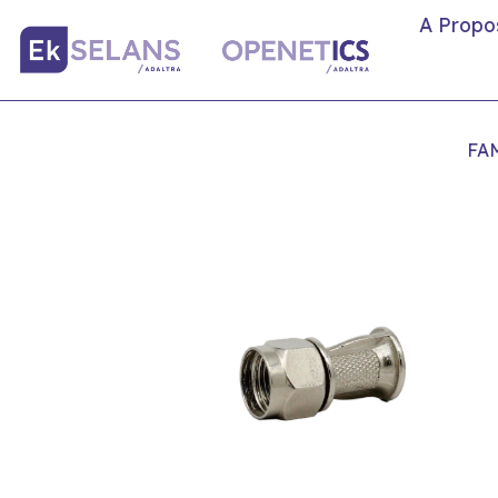
A Propo
FA