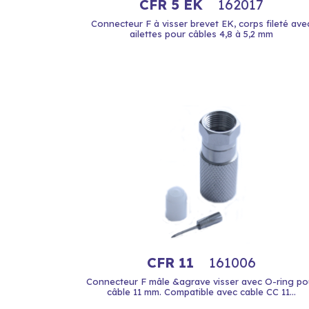
CFR 5 EK
162017
Connecteur F à visser brevet EK, corps fileté ave
ailettes pour câbles 4,8 à 5,2 mm
CFR 11
161006
Connecteur F mâle &agrave visser avec O-ring po
câble 11 mm. Compatible avec cable CC 11...