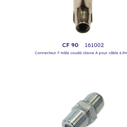
CF 90
161002
Connecteur F mâle coudá classe A pour câble 6,9