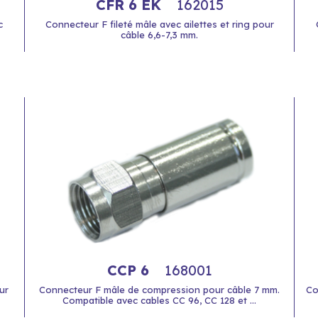
CFR 6 EK
162015
c
Connecteur F fileté mâle avec ailettes et ring pour
câble 6,6-7,3 mm.
CCP 6
168001
ur
Connecteur F mâle de compression pour câble 7 mm.
Co
Compatible avec cables CC 96, CC 128 et ...