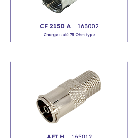
CF 2150 A
163002
Charge isolé 75 Ohm type
AFI H
165012