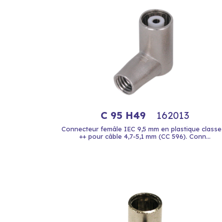
C 95 H49
162013
Connecteur femâle IEC 9,5 mm en plastique classe
++ pour câble 4,7-5,1 mm (CC 596). Conn...