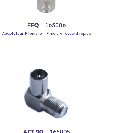
FFQ
165006
Adaptateur F femelle – F mâle à raccord rapide
AFI 90
165005