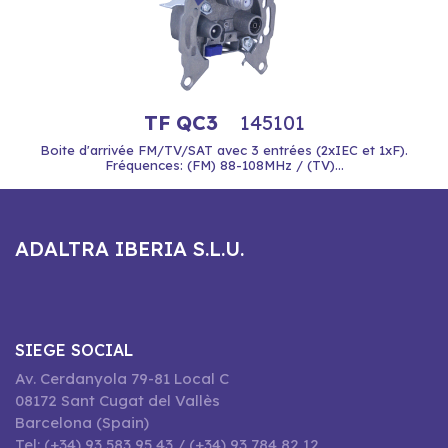
TF QC3
145101
Boite d'arrivée FM/TV/SAT avec 3 entrées (2xIEC et 1xF).
Fréquences: (FM) 88-108MHz / (TV)...
ADALTRA IBERIA S.L.U.
SIEGE SOCIAL
Av. Cerdanyola 79-81 Local C
08172 Sant Cugat del Vallès
Barcelona (Spain)
Tel: (+34) 93 583 95 43 / (+34) 93 784 82 12