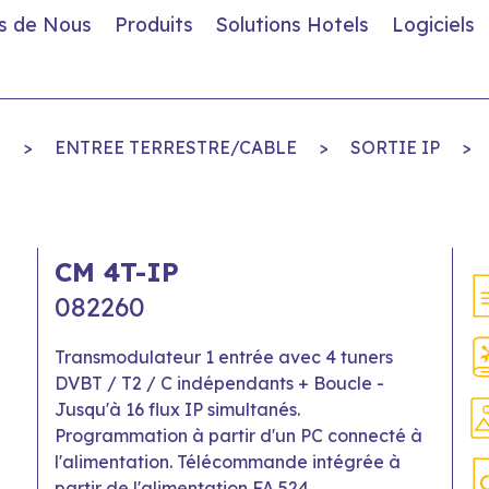
s de Nous
Produits
Solutions Hotels
Logiciels
S
>
ENTREE TERRESTRE/CABLE
>
SORTIE IP
>
CM 4T-IP
082260
Transmodulateur 1 entrée avec 4 tuners
DVBT / T2 / C indépendants + Boucle -
Jusqu'à 16 flux IP simultanés.
Programmation à partir d'un PC connecté à
l'alimentation. Télécommande intégrée à
partir de l'alimentation FA 524