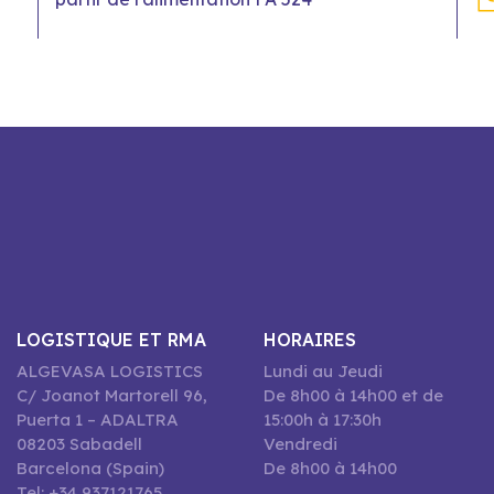
LOGISTIQUE ET RMA
HORAIRES
ALGEVASA LOGISTICS
Lundi au Jeudi
C/ Joanot Martorell 96,
De 8h00 à 14h00 et de
Puerta 1 – ADALTRA
15:00h à 17:30h
08203 Sabadell
Vendredi
Barcelona (Spain)
De 8h00 à 14h00
Tel: +34 937121765