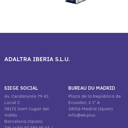
ADALTRA IBERIA S.L.U.
SIEGE SOCIAL
BUREAU DU MADRID
Av. Cerdanyola 79-81
Plaza de la República de
Local C
Ecuador, 2 1º A
08172 Sant Cugat del
28016 Madrid (Spain)
Vallès
info@ek.plus
Barcelona (Spain)
Tel: (+34) 93 583 95 43 /