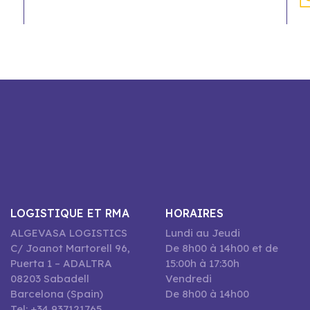
LOGISTIQUE ET RMA
HORAIRES
ALGEVASA LOGISTICS
Lundi au Jeudi
C/ Joanot Martorell 96,
De 8h00 à 14h00 et de
Puerta 1 – ADALTRA
15:00h à 17:30h
08203 Sabadell
Vendredi
Barcelona (Spain)
De 8h00 à 14h00
Tel: +34 937121765