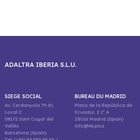
ADALTRA IBERIA S.L.U.
SIEGE SOCIAL
BUREAU DU MADRID
Av. Cerdanyola 79-81
Plaza de la República de
Local C
Ecuador, 2 1º A
08172 Sant Cugat del
28016 Madrid (Spain)
Vallès
info@ek.plus
Barcelona (Spain)
Tel: (+34) 93 583 95 43 /