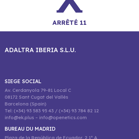
ARRÊTÉ 11
ADALTRA IBERIA S.L.U.
SIEGE SOCIAL
Av. Cerdanyola 79-81 Local C
08172 Sant Cugat del Vallès
Barcelona (Spain)
Tel: (+34) 93 583 95 43 / (+34) 93 784 82 12
info@ek.plus – info@openetics.com
BUREAU DU MADRID
Plaza de la República de Ecuador, 2 1º A