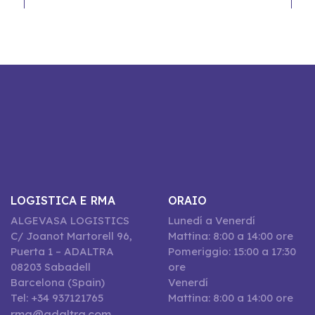
LOGISTICA E RMA
ORAIO
ALGEVASA LOGISTICS
Lunedí a Venerdí
C/ Joanot Martorell 96,
Mattina: 8:00 a 14:00 ore
Puerta 1 – ADALTRA
Pomeriggio: 15:00 a 17:30
08203 Sabadell
ore
Barcelona (Spain)
Venerdí
Tel: +34 937121765
Mattina: 8:00 a 14:00 ore
rma@adaltra.com