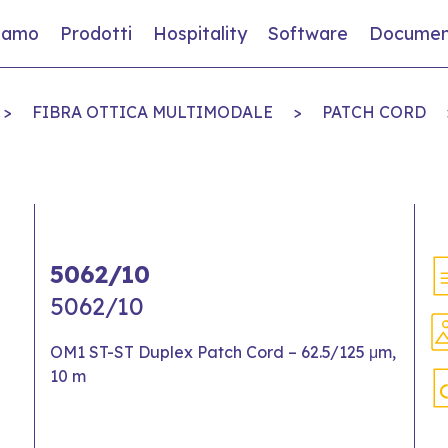
siamo
Prodotti
Hospitality
Software
Documen
>
FIBRA OTTICA MULTIMODALE
>
PATCH CORD
5062/10
5062/10
OM1 ST-ST Duplex Patch Cord – 62.5/125 μm,
10 m