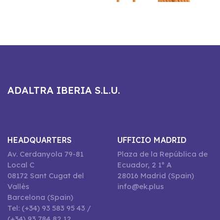
ADALTRA IBERIA S.L.U.
HEADQUARTERS
UFFICIO MADRID
Av. Cerdanyola 79-81
Plaza de la República de
Local C
Ecuador, 2 1º A
08172 Sant Cugat del
28016 Madrid (Spain)
Vallès
info@ek.plus
Barcelona (Spain)
Tel: (+34) 93 583 95 43 /
(+34) 93 784 82 12