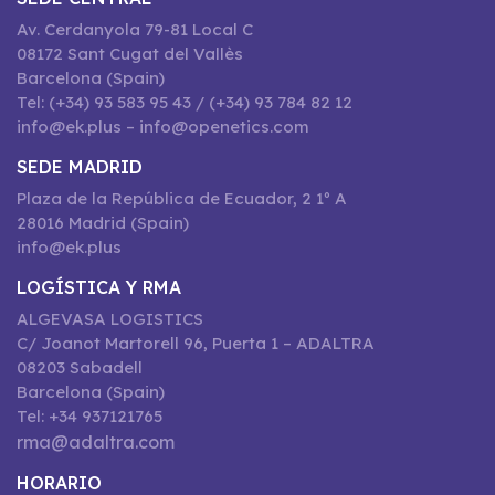
Av. Cerdanyola 79-81 Local C
08172 Sant Cugat del Vallès
Barcelona (Spain)
Tel: (+34) 93 583 95 43 / (+34) 93 784 82 12
info@ek.plus – info@openetics.com
SEDE MADRID
Plaza de la República de Ecuador, 2 1º A
28016 Madrid (Spain)
info@ek.plus
LOGÍSTICA Y RMA
ALGEVASA LOGISTICS
C/ Joanot Martorell 96, Puerta 1 – ADALTRA
08203 Sabadell
Barcelona (Spain)
Tel: +34 937121765
rma@adaltra.com
HORARIO