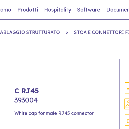
siamo
Prodotti
Hospitality
Software
Documen
 CABLAGGIO STRUTTURATO
>
STOA E CONNETTORI F
C RJ45
393004
White cap for male RJ45 connector