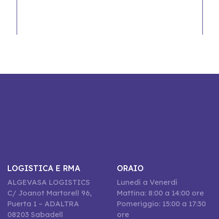
LOGISTICA E RMA
ORAIO
ALGEVASA LOGISTICS
Lunedí a Venerdí
C/ Joanot Martorell 96,
Mattina: 8:00 a 14:00 ore
Puerta 1 – ADALTRA
Pomeriggio: 15:00 a 17:30
08203 Sabadell
ore