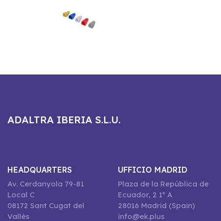
ADALTRA IBERIA S.L.U.
HEADQUARTERS
UFFICIO MADRID
Av. Cerdanyola 79-81
Plaza de la República de
Local C
Ecuador, 2 1º A
08172 Sant Cugat del
28016 Madrid (Spain)
Vallès
info@ek.plus