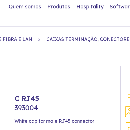
Quem somos
Produtos
Hospitality
Softwar
 FIBRA E LAN
>
CAIXAS TERMINAÇÃO, CONECTORES
C RJ45
393004
White cap for male RJ45 connector