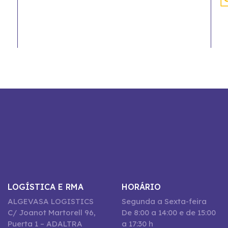
LOGÍSTICA E RMA
HORÁRIO
ALGEVASA LOGISTICS
Segunda a Sexta-feira
C/ Joanot Martorell 96,
De 8:00 a 14:00 e de 15:00
Puerta 1 – ADALTRA
a 17:30 h