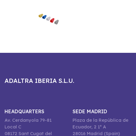
ADALTRA IBERIA S.L.U.
HEADQUARTERS
SEDE MADRID
Av. Cerdanyola 79-81
Plaza de la República de
Local C
Ecuador, 2 1º A
08172 Sant Cugat del
28016 Madrid (Spain)