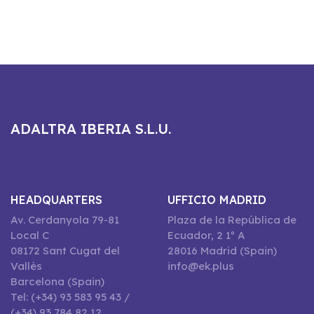
ADALTRA IBERIA S.L.U.
HEADQUARTERS
UFFICIO MADRID
Av. Cerdanyola 79-81
Plaza de la República de
Local C
Ecuador, 2 1º A
08172 Sant Cugat del
28016 Madrid (Spain)
Vallès
info@ek.plus
Barcelona (Spain)
Tel: (+34) 93 583 95 43 /
(+34) 93 784 82 12