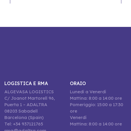
LOGISTICA E RMA
ORAIO
ALGEVASA LOGISTICS
Lunedí a Venerdí
C/ Joanot Martorell 96,
Mattina: 8:00 a 14:00 ore
Puerta 1 – ADALTRA
Pomeriggio: 15:00 a 17:30
08203 Sabadell
ore
Barcelona (Spain)
Venerdí
Tel: +34 937121765
Mattina: 8:00 a 14:00 ore
rma@adaltra.com