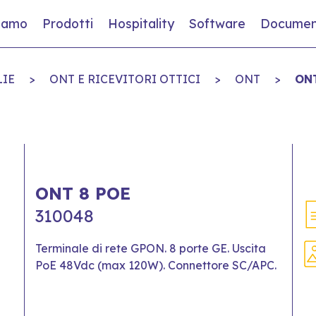
siamo
Prodotti
Hospitality
Software
Documen
LIE
>
ONT E RICEVITORI OTTICI
>
ONT
>
ONT
ONT 8 POE
310048
Terminale di rete GPON. 8 porte GE. Uscita
PoE 48Vdc (max 120W). Connettore SC/APC.