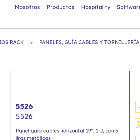
Nosotros
Productos
Hospitality
Softwar
IOS RACK
>
PANELES, GUÍA CABLES Y TORNILLERÍA
5526
5526
Panel guía cables horizontal 19", 1 U, con 5
liras metálicas