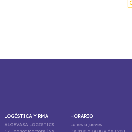
LOGÍSTICA Y RMA
HORARIO
ALGEVASA LOGISTICS
Lunes a jueves
C/ Joanot Martorell 96,
De 8:00 a 14:00 y de 15:00