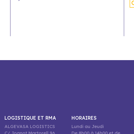
LOGISTIQUE ET RMA
HORAIRES
ALGEVASA LOGISTICS
Lundi au Jeudi
C/ Joanot Martorell 96,
De 8h00 à 14h00 et de