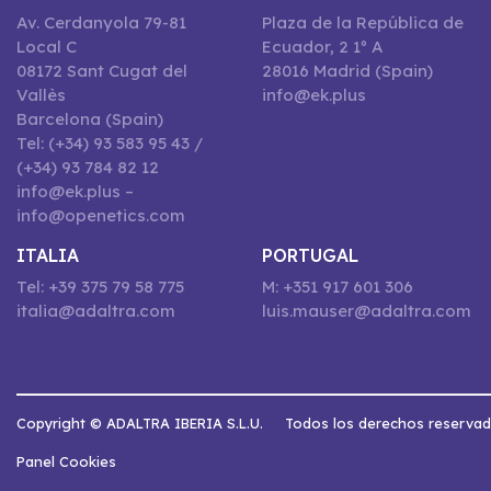
Av. Cerdanyola 79-81
Plaza de la República de
Local C
Ecuador, 2 1º A
08172 Sant Cugat del
28016 Madrid (Spain)
Vallès
info@ek.plus
Barcelona (Spain)
Tel: (+34) 93 583 95 43 /
(+34) 93 784 82 12
info@ek.plus –
info@openetics.com
ITALIA
PORTUGAL
Tel: +39 375 79 58 775
M: +351 917 601 306
italia@adaltra.com
luis.mauser@adaltra.com
Copyright © ADALTRA IBERIA S.L.U.
Todos los derechos reserva
Panel Cookies