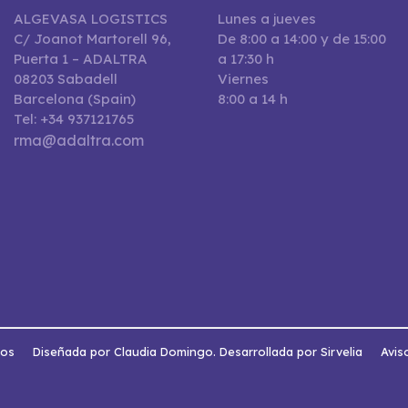
ALGEVASA LOGISTICS
Lunes a jueves
C/ Joanot Martorell 96,
De 8:00 a 14:00 y de 15:00
Puerta 1 – ADALTRA
a 17:30 h
08203 Sabadell
Viernes
Barcelona (Spain)
8:00 a 14 h
Tel: +34 937121765
rma@adaltra.com
dos
Diseñada por Claudia Domingo. Desarrollada por Sirvelia
Avis