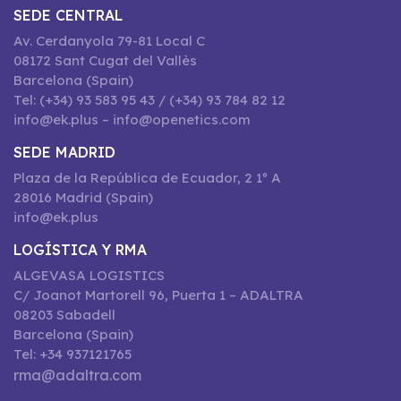
SEDE CENTRAL
Av. Cerdanyola 79-81 Local C
08172 Sant Cugat del Vallès
Barcelona (Spain)
Tel: (+34) 93 583 95 43 / (+34) 93 784 82 12
info@ek.plus – info@openetics.com
SEDE MADRID
Plaza de la República de Ecuador, 2 1º A
28016 Madrid (Spain)
info@ek.plus
LOGÍSTICA Y RMA
ALGEVASA LOGISTICS
C/ Joanot Martorell 96, Puerta 1 – ADALTRA
08203 Sabadell
Barcelona (Spain)
Tel: +34 937121765
rma@adaltra.com