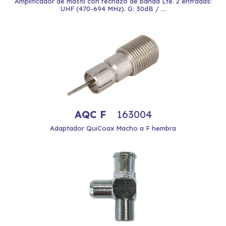
Amplificador de mástil con rechazo de banda Lte. 2 entradas:
UHF (470-694 MHz). G: 30dB / ...
AQC F
163004
Adaptador QuiCoax Macho a F hembra