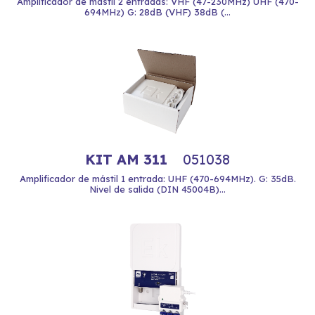
Amplificador de mástil 2 entradas: VHF (47-230MHz) UHF (470-
694MHz) G: 28dB (VHF) 38dB (...
KIT AM 311
051038
Amplificador de mástil 1 entrada: UHF (470-694MHz). G: 35dB.
Nivel de salida (DIN 45004B)...