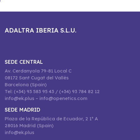
ADALTRA IBERIA S.L.U.
SEDE CENTRAL
Av. Cerdanyola 79-81 Local C
08172 Sant Cugat del Vallès
Barcelona (Spain)
Tel: (+34) 93 583 95 43 / (+34) 93 784 82 12
info@ek.plus – info@openetics.com
SEDE MADRID
Plaza de la República de Ecuador, 2 1º A
28016 Madrid (Spain)
info@ek.plus