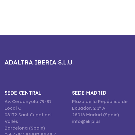
ADALTRA IBERIA S.L.U.
SEDE CENTRAL
SEDE MADRID
Av. Cerdanyola 79-81
Plaza de la República de
Local C
Ecuador, 2 1º A
08172 Sant Cugat del
28016 Madrid (Spain)
Vallès
info@ek.plus
Barcelona (Spain)
Tel: (+34) 93 583 95 43 /