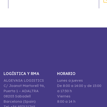
LOGÍSTICA Y RMA
HORARIO
ALGEVASA LOGISTICS
Lunes a jueves
C/ Joanot Martorell 96,
De 8:00 a 14:00 y de 15:00
Puerta 1 – ADALTRA
a 17:30 h
08203 Sabadell
Viernes
Barcelona (Spain)
8:00 a 14 h
Tel: +34 937121765