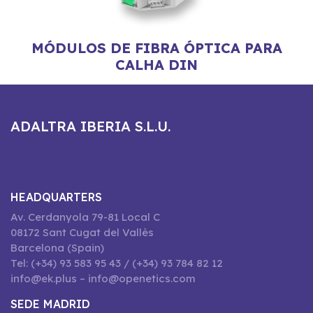
MÓDULOS DE FIBRA ÓPTICA PARA
CALHA DIN
ADALTRA IBERIA S.L.U.
HEADQUARTERS
Av. Cerdanyola 79-81 Local C
08172 Sant Cugat del Vallès
Barcelona (Spain)
Tel: (+34) 93 583 95 43 / (+34) 93 784 82 12
info@ek.plus – info@openetics.com
SEDE MADRID