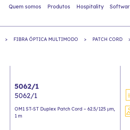
Quem somos
Produtos
Hospitality
Softwar
>
FIBRA ÓPTICA MULTIMODO
>
PATCH CORD
5062/1
5062/1
OM1 ST-ST Duplex Patch Cord – 62.5/125 μm,
1 m