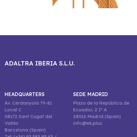
ADALTRA IBERIA S.L.U.
HEADQUARTERS
SEDE MADRID
Av. Cerdanyola 79-81
Plaza de la República de
Local C
Ecuador, 2 1º A
08172 Sant Cugat del
28016 Madrid (Spain)
Vallès
info@ek.plus
Barcelona (Spain)
Tel: (+34) 93 583 95 43 /