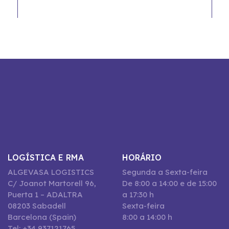
LOGÍSTICA E RMA
HORÁRIO
ALGEVASA LOGISTICS
Segunda a Sexta-feira
C/ Joanot Martorell 96,
De 8:00 a 14:00 e de 15:00
Puerta 1 – ADALTRA
a 17:30 h
08203 Sabadell
Sexta-feira
Barcelona (Spain)
8:00 a 14:00 h
Tel: +34 937121765