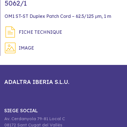
5062/1
OM1 ST-ST Duplex Patch Cord – 62.5/125 μm, 1 m
FICHE TECHNIQUE
IMAGE
ADALTRA IBERIA S.L.U.
SIEGE SOCIAL
Av. Cerdanyola 79-81 Local C
08172 Sant Cugat del Vallès