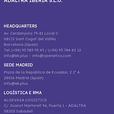
ADALTRA IBERIA S.L.U.
HEADQUARTERS
Av. Cerdanyola 79-81 Local C
08172 Sant Cugat del Vallès
Barcelona (Spain)
Tel: (+34) 93 583 95 43 / (+34) 93 784 82 12
info@ek.plus – info@openetics.com
SEDE MADRID
Plaza de la República de Ecuador, 2 1º A
28016 Madrid (Spain)
info@ek.plus
LOGÍSTICA E RMA
ALGEVASA LOGISTICS
C/ Joanot Martorell 96, Puerta 1 – ADALTRA
08203 Sabadell