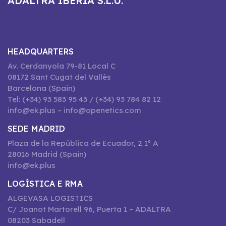
ADALTRA IBERIA S.L.U.
HEADQUARTERS
Av. Cerdanyola 79-81 Local C
08172 Sant Cugat del Vallès
Barcelona (Spain)
Tel: (+34) 93 583 95 43 / (+34) 93 784 82 12
info@ek.plus – info@openetics.com
SEDE MADRID
Plaza de la República de Ecuador, 2 1º A
28016 Madrid (Spain)
info@ek.plus
LOGÍSTICA E RMA
ALGEVASA LOGISTICS
C/ Joanot Martorell 96, Puerta 1 – ADALTRA
08203 Sabadell