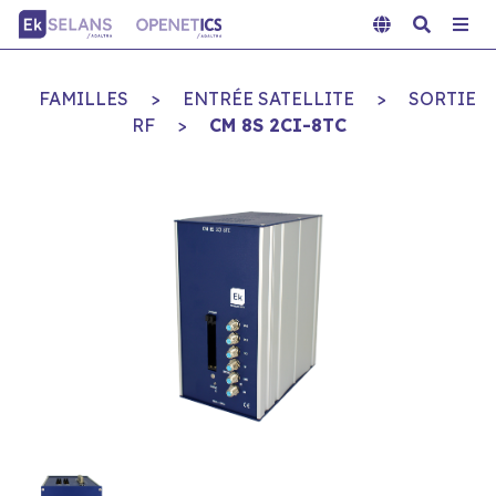
FAMILLES
>
ENTRÉE SATELLITE
>
SORTIE
RF
>
CM 8S 2CI-8TC