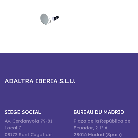
ADALTRA IBERIA S.L.U.
SIEGE SOCIAL
BUREAU DU MADRID
Av. Cerdanyola 79-81
Plaza de la República de
Local C
Ecuador, 2 1º A
08172 Sant Cugat del
28016 Madrid (Spain)