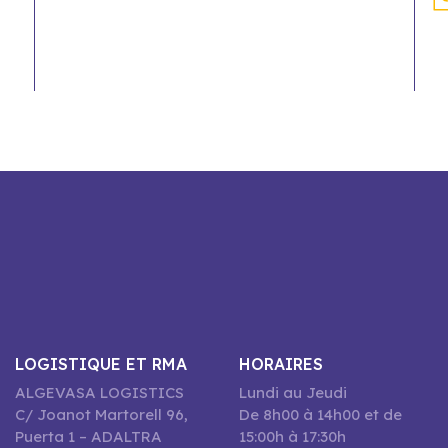
LOGISTIQUE ET RMA
HORAIRES
ALGEVASA LOGISTICS
Lundi au Jeudi
C/ Joanot Martorell 96,
De 8h00 à 14h00 et de
Puerta 1 – ADALTRA
15:00h à 17:30h