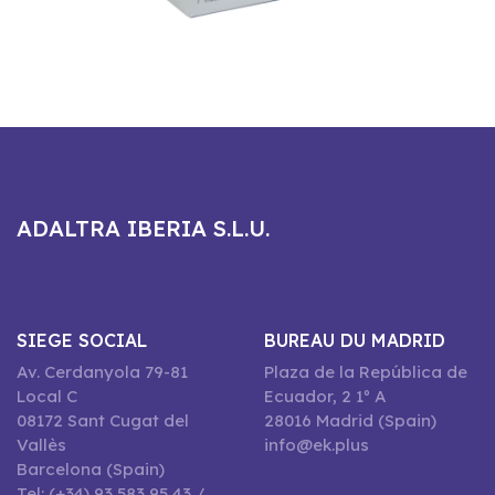
ADALTRA IBERIA S.L.U.
SIEGE SOCIAL
BUREAU DU MADRID
Av. Cerdanyola 79-81
Plaza de la República de
Local C
Ecuador, 2 1º A
08172 Sant Cugat del
28016 Madrid (Spain)
Vallès
info@ek.plus
Barcelona (Spain)
Tel: (+34) 93 583 95 43 /