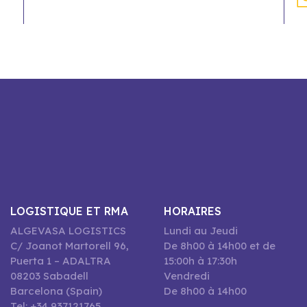
LOGISTIQUE ET RMA
HORAIRES
ALGEVASA LOGISTICS
Lundi au Jeudi
C/ Joanot Martorell 96,
De 8h00 à 14h00 et de
Puerta 1 – ADALTRA
15:00h à 17:30h
08203 Sabadell
Vendredi
Barcelona (Spain)
De 8h00 à 14h00
Tel: +34 937121765