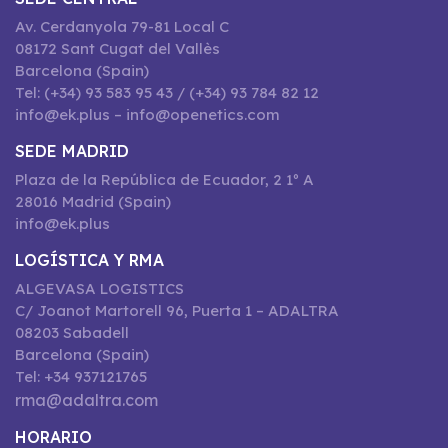
Av. Cerdanyola 79-81 Local C
08172 Sant Cugat del Vallès
Barcelona (Spain)
Tel: (+34) 93 583 95 43 / (+34) 93 784 82 12
info@ek.plus – info@openetics.com
SEDE MADRID
Plaza de la República de Ecuador, 2 1º A
28016 Madrid (Spain)
info@ek.plus
LOGÍSTICA Y RMA
ALGEVASA LOGISTICS
C/ Joanot Martorell 96, Puerta 1 – ADALTRA
08203 Sabadell
Barcelona (Spain)
Tel: +34 937121765
rma@adaltra.com
HORARIO