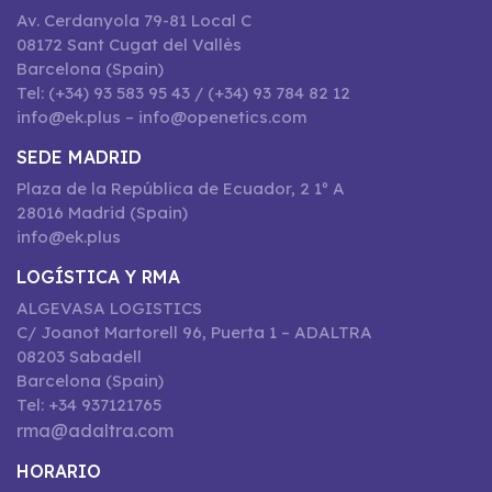
Av. Cerdanyola 79-81 Local C
08172 Sant Cugat del Vallès
Barcelona (Spain)
Tel: (+34) 93 583 95 43 / (+34) 93 784 82 12
info@ek.plus – info@openetics.com
SEDE MADRID
Plaza de la República de Ecuador, 2 1º A
28016 Madrid (Spain)
info@ek.plus
LOGÍSTICA Y RMA
ALGEVASA LOGISTICS
C/ Joanot Martorell 96, Puerta 1 – ADALTRA
08203 Sabadell
Barcelona (Spain)
Tel: +34 937121765
rma@adaltra.com
HORARIO