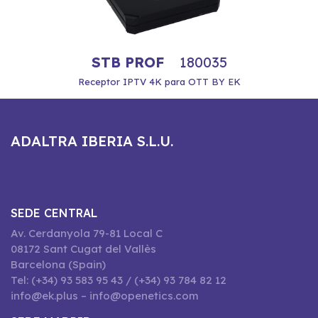
STB PROF
180035
Receptor IPTV 4K para OTT BY EK
ADALTRA IBERIA S.L.U.
SEDE CENTRAL
Av. Cerdanyola 79-81 Local C
08172 Sant Cugat del Vallès
Barcelona (Spain)
Tel: (+34) 93 583 95 43 / (+34) 93 784 82 12
info@ek.plus – info@openetics.com