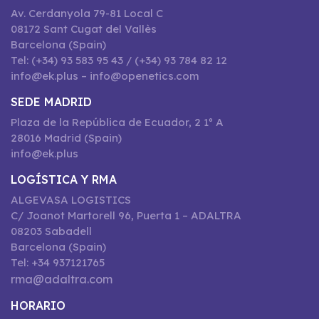
Av. Cerdanyola 79-81 Local C
08172 Sant Cugat del Vallès
Barcelona (Spain)
Tel: (+34) 93 583 95 43 / (+34) 93 784 82 12
info@ek.plus – info@openetics.com
SEDE MADRID
Plaza de la República de Ecuador, 2 1º A
28016 Madrid (Spain)
info@ek.plus
LOGÍSTICA Y RMA
ALGEVASA LOGISTICS
C/ Joanot Martorell 96, Puerta 1 – ADALTRA
08203 Sabadell
Barcelona (Spain)
Tel: +34 937121765
rma@adaltra.com
HORARIO