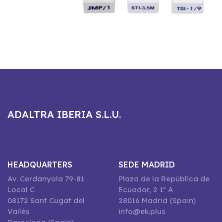
ADALTRA IBERIA S.L.U.
HEADQUARTERS
SEDE MADRID
Av. Cerdanyola 79-81
Plaza de la República de
Local C
Ecuador, 2 1º A
08172 Sant Cugat del
28016 Madrid (Spain)
Vallès
info@ek.plus