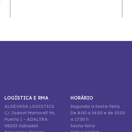
LOGÍSTICA E RMA
HORÁRIO
ALGEVASA LOGISTICS
Segunda a Sexta-feira
C/ Joanot Martorell 96,
De 8:00 a 14:00 e de 15:00
Puerta 1 – ADALTRA
a 17:30 h
08203 Sabadell
Sexta-feira