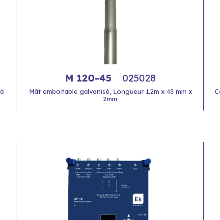
M 120-45
025028
 à
Mât emboitable galvanisé, Longueur 1.2m x 45 mm x
C
2mm