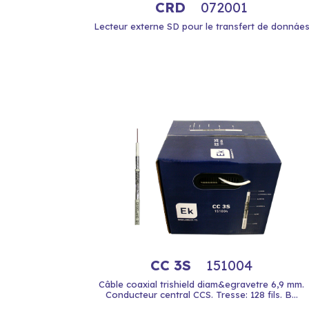
CRD
072001
Lecteur externe SD pour le transfert de donnáe
CC 3S
151004
Câble coaxial trishield diam&egravetre 6,9 mm.
Conducteur central CCS. Tresse: 128 fils. B...