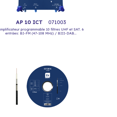
AP 10 ICT
071003
mplificateur programmable 10 filtres UHF et SAT. 6
entráes: BI-FM (47-108 MHz) / BIII-DAB...