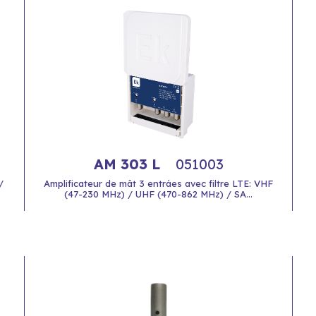
AM 303 L
051003
/
Amplificateur de mât 3 entráes avec filtre LTE: VHF
(47-230 MHz) / UHF (470-862 MHz) / SA...