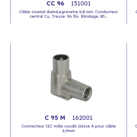
CC 96
151001
s
Câble coaxial diam&egravetre 6,8 mm. Conducteur
central Cu. Tresse: 96 fils. Blindage: 85...
C 95 M
162001
Connecteur IEC mâle coudá classe A pour câble
6,9mm