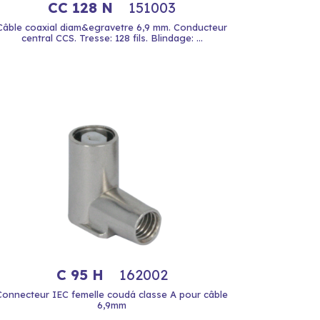
CC 128 N
151003
Câble coaxial diam&egravetre 6,9 mm. Conducteur
central CCS. Tresse: 128 fils. Blindage: ...
C 95 H
162002
Connecteur IEC femelle coudá classe A pour câble
6,9mm