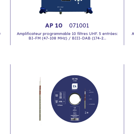
AP 10
071001
0
Amplificateur programmable 10 filtres UHF. 5 entráes:
A
BI-FM (47-108 MHz) / BIII-DAB (174-2...