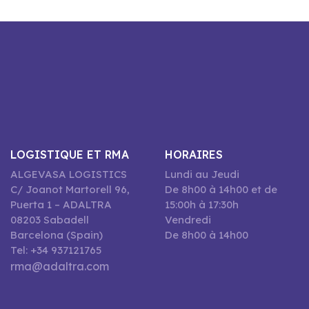
LOGISTIQUE ET RMA
HORAIRES
ALGEVASA LOGISTICS
Lundi au Jeudi
C/ Joanot Martorell 96,
De 8h00 à 14h00 et de
Puerta 1 – ADALTRA
15:00h à 17:30h
08203 Sabadell
Vendredi
Barcelona (Spain)
De 8h00 à 14h00
Tel: +34 937121765
rma@adaltra.com