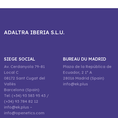
ADALTRA IBERIA S.L.U.
SIEGE SOCIAL
BUREAU DU MADRID
Av. Cerdanyola 79-81
Plaza de la República de
Local C
Ecuador, 2 1º A
08172 Sant Cugat del
28016 Madrid (Spain)
Vallès
info@ek.plus
Barcelona (Spain)
Tel: (+34) 93 583 95 43 /
(+34) 93 784 82 12
info@ek.plus –
info@openetics.com