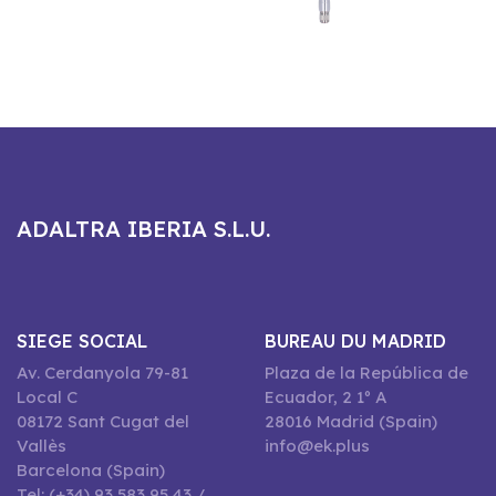
ADALTRA IBERIA S.L.U.
SIEGE SOCIAL
BUREAU DU MADRID
Av. Cerdanyola 79-81
Plaza de la República de
Local C
Ecuador, 2 1º A
08172 Sant Cugat del
28016 Madrid (Spain)
Vallès
info@ek.plus
Barcelona (Spain)
Tel: (+34) 93 583 95 43 /