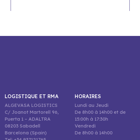
LOGISTIQUE ET RMA
HORAIRES
ALGEVASA LOGISTICS
Lundi au Jeudi
C/ Joanot Martorell 96,
De 8h00 à 14h00 et de
Puerta 1 – ADALTRA
15:00h à 17:30h
08203 Sabadell
Vendredi
Barcelona (Spain)
De 8h00 à 14h00
Tel: +34 937121765