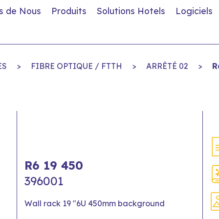
s de Nous
Produits
Solutions Hotels
Logiciels
ES
>
FIBRE OPTIQUE / FTTH
>
ARRÊTÉ 02
>
R
R6 19 450
396001
Wall rack 19 "6U 450mm background