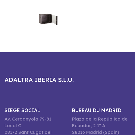
ADALTRA IBERIA S.L.U.
SIEGE SOCIAL
BUREAU DU MADRID
Av. Cerdanyola 79-81
Plaza de la República de
Local C
Ecuador, 2 1º A
08172 Sant Cugat del
28016 Madrid (Spain)