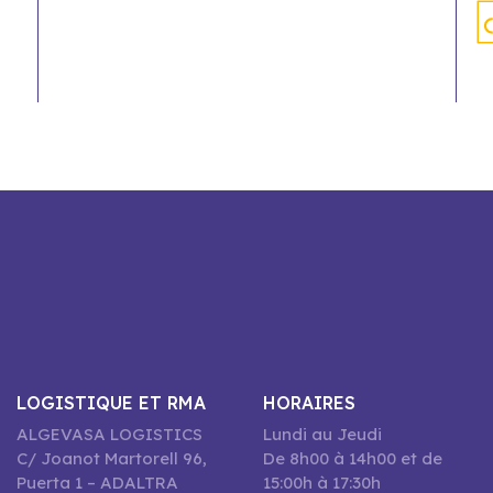
LOGISTIQUE ET RMA
HORAIRES
ALGEVASA LOGISTICS
Lundi au Jeudi
C/ Joanot Martorell 96,
De 8h00 à 14h00 et de
Puerta 1 – ADALTRA
15:00h à 17:30h